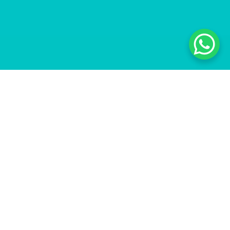
Conectando
pessoas e
conhecimentos
A ETEMG convida você para participar da
palestra “Oratória e Técnicas de Apresentação”,